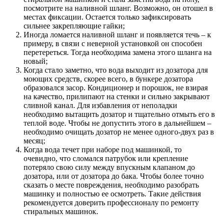
посмотрите на наливной шланг. Возможно, он отошел в
местах фиксации. Остается только зафиксировать
сильнее закрепляющие гайки;
Иногда ломается наливной шланг и появляется течь – к
примеру, в связи с неверной установкой он способен
перетереться. Тогда необходима замена этого шланга на
новый;
Когда стало заметно, что вода выходит из дозатора для
моющих средств, скорее всего, в бункере дозатора
образовался засор. Кондиционер и порошок, не взирая
на качество, прилипают на стенки и сильно закрывают
сливной канал. Для избавления от неполадки
необходимо вытащить дозатор и тщательно отмыть его в
теплой воде. Чтобы не допустить этого в дальнейшем –
необходимо очищать дозатор не менее одного-двух раз в
месяц;
Когда вода течет при наборе под машинкой, то
очевидно, что сломался патрубок или крепление
потеряло свою силу между впускным клапаном до
дозатора, или от дозатора до бака. Чтобы более точно
сказать о месте повреждения, необходимо разобрать
машинку и полностью ее осмотреть. Такие действия
рекомендуется доверить профессионалу по ремонту
стиральных машинок.