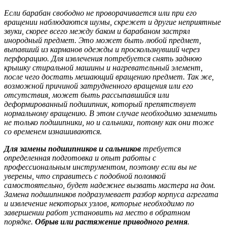
Если барабан свободно не проворачивается или при его
вращении наблюдаются шумы, скрежет и другие неприятные
звуки, скорее всего между баком и барабаном застрял
инородный предмет. Это может быть любой предмет,
выпавший из карманов одежды и проскользнувший через
перфорацию. Для извлечения потребуется снять заднюю
крышку стиральной машины и нагревательный элемент,
после чего достать мешающий вращению предмет. Так же,
возможной причиной затрудненного вращения или его
отсутствия, может быть рассыпавшийся или
деформированный подшипник, который препятствует
нормальному вращению. В этом случае необходимо заменить
не только подшипники, но и сальники, потому как они тоже
со временем изнашиваются.
Для замены подшипников и сальников
требуется
определенная подготовка и опыт работы с
профессиональным инструментом, поэтому если вы не
уверены, что справитесь с подобной поломкой
самостоятельно, будет надежнее вызвать мастера на дом.
Замена подшипников подразумевает разбор корпуса агрегата
и извлечение некоторых узлов, которые необходимо по
завершении работ установить на место в обратном
порядке.
Обрыв или растяжение приводного ремня
.