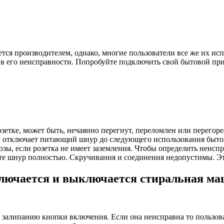
ется производителем, однако, многие пользователи все же их и
я в его неисправности. Попробуйте подключить свой бытовой пр
зетке, может быть, нечаянно перегнут, переломлен или перегоре
ки отключает питающий шнур до следующего использования бытов
розы, если розетка не имеет заземления. Чтобы определить неис
е шнур полностью. Скручивания и соединения недопустимы. Эт
ключается и выключается стиральная м
 залипанию кнопки включения. Если она неисправна то пользов