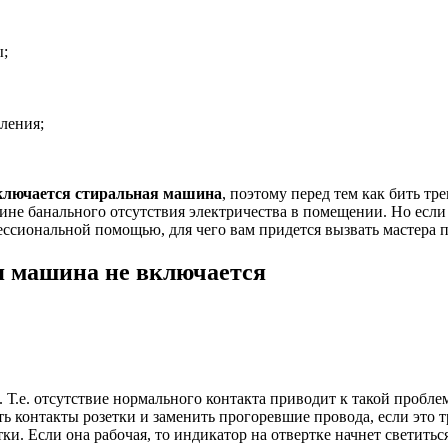
ы;
ления;
ключается стиральная машина
, поэтому перед тем как бить т
ине банального отсутствия электричества в помещении. Но если
фессиональной помощью, для чего вам придется вызвать мастера
я машина не включается
ь. Т.е. отсутствие нормального контакта приводит к такой про
ь контакты розетки и заменить прогоревшие провода, если это 
и. Если она рабочая, то индикатор на отвертке начнет светиться