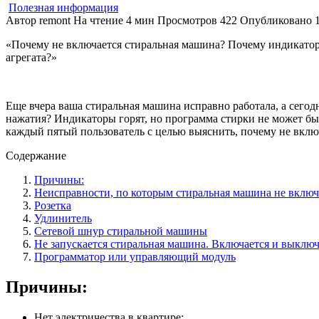
Полезная информация
Автор
remont
На чтение
4 мин
Просмотров
422
Опубликовано
«Почему не включается стиральная машина? Почему индикаторы
агрегата?»
Еще вчера ваша стиральная машина исправно работала, а сегод
нажатия? Индикаторы горят, но программа стирки не может бы
каждый пятый пользователь с целью выяснить, почему не вклю
Содержание
Причины:
Неисправности, по которым стиральная машина не включ
Розетка
Удлинитель
Сетевой шнур стиральной машины
Не запускается стиральная машина. Включается и выклю
Программатор или управляющий модуль
Причины:
Нет электричества в квартире;