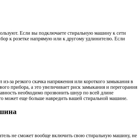
спользуют. Если вы подключаете стиральную машину к сети
ибор к розетке напрямую или к другому удлинителю. Если
л из-за резкого скачка напряжения или короткого замыкания в
ого прибора, а это увеличивает риск замыкания и перегорания
правность необходимо прозвонить шнур по всей длине
о может еще больше навредить вашей стиральной машине.
ашина
атель не сможет вообще включить свою стиральную машину, не